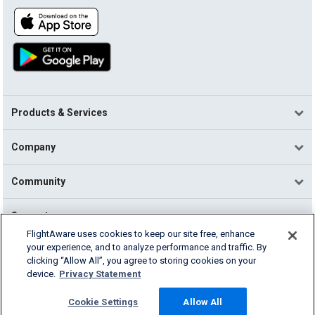
Products & Services
Company
Community
Support
FlightAware uses cookies to keep our site free, enhance
your experience, and to analyze performance and traffic. By
English (USA)
clicking “Allow All”, you agree to storing cookies on your
2026 FlightAware
device.
Privacy Statement
Terms of Use
Privacy
Cookie Settings
Cookie Settings
Allow All