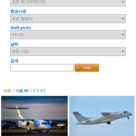
항공사명
Staff picks
날짜
검색
시작!
이전 /
다음 60
1
2
3
4
5