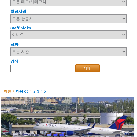
항공사명
Staff picks
날짜
검색
시작!
이전 /
다음 60
1
2
3
4
5