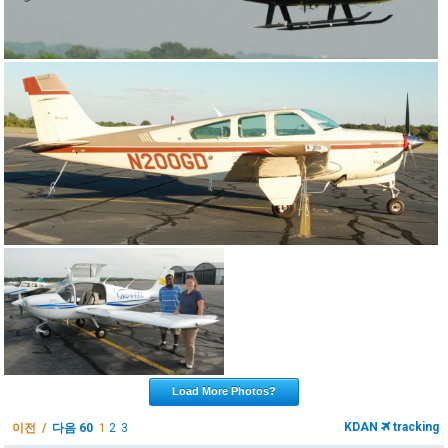
Load More Photos?
KDAN
tracking
이전 /
다음 60
1
2
3