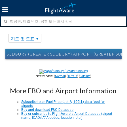
지도 및 도표
SUDBURY (GREATER SUDBURY) AIRPORT (GREATER SUD
New Window: (
Normal
) (
Terrain
) (
Satellite
)
More FBO and Airport Information
Subscribe to an Fuel Price (Jet A, 100LL) data feed for
airports
Buy and download FBO Database
Buy or subscribe to FlightAware's Airport Database (airport
name, ICAO/IATA codes, location, etc.)