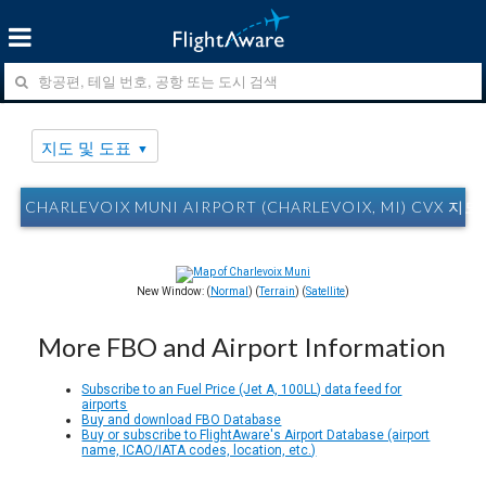
지도 및 도표
CHARLEVOIX MUNI AIRPORT (CHARLEVOIX, MI) CVX 지
New Window: (
Normal
) (
Terrain
) (
Satellite
)
More FBO and Airport Information
Subscribe to an Fuel Price (Jet A, 100LL) data feed for
airports
Buy and download FBO Database
Buy or subscribe to FlightAware's Airport Database (airport
name, ICAO/IATA codes, location, etc.)