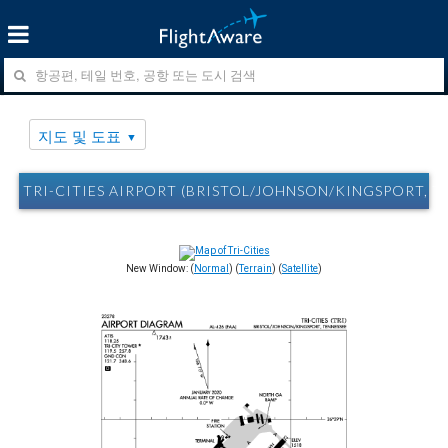
지도 및 도표
TRI-CITIES AIRPORT (BRISTOL/JOHNSON/KINGSPORT, 
New Window: (
Normal
) (
Terrain
) (
Satellite
)