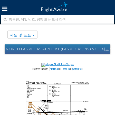
지도 및 도표
NORTH LAS VEGAS AIRPORT (LAS VEGAS, NV) VGT 지도 
New Window: (
Normal
) (
Terrain
) (
Satellite
)